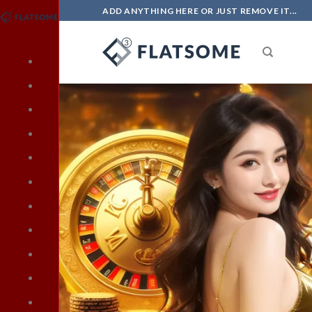
Chuyển
ADD ANYTHING HERE OR JUST REMOVE IT...
đến
nội
dung