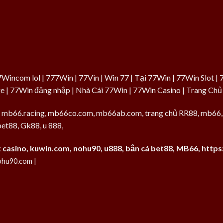
incom lol | 777Win | 77Vin | Win 77 | Tại 77Win | 77Win Slot | 
ge | 77Win đăng nhập | Nhà Cái 77Win | 77Win Casino | Trang Ch
mb66.racing, mb66co.com, mb66ab.com, trang chủ RR88, mb66, 69
bet88, Gk88, u 888,
 casino
,
kuwin.com
,
nohu90
,
u888
,
bắn cá bet88
,
MB66
,
https
ohu90.com
|