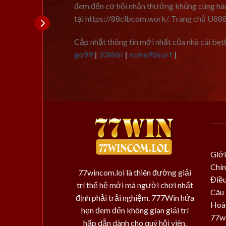
đem đến cơ hội nhận thưởng khủng cùng hàng 
tại https://88clbcom.work/. Trang chủ U888 
Cập nhật thông tin mới nhất của nhà cái bet
go99
|
33Win
|
nohu90surf
|
Giới
Chín
77wincom.lol là thiên đường giải
Điều
trí thế hệ mới mà người chơi nhất
Câu
định phải trải nghiệm. 777Win hứa
Hoài
hẹn đem đến không gian giải trí
77w
hấp dẫn dành cho quý hội viên.