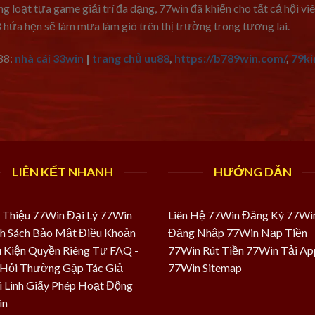
loạt tựa game giải trí đa dạng, 77win đã khiến cho tất cả hội vi
hứa hẹn sẽ làm mưa làm gió trên thị trường trong tương lai.
88:
nhà cái 33win
|
trang chủ uu88
,
https://b789win.com/
,
79ki
LIÊN KẾT NHANH
HƯỚNG DẪN
 Thiệu 77Win Đại Lý 77Win
Liên Hệ 77Win Đăng Ký 77Wi
h Sách Bảo Mật Điều Khoản
Đăng Nhập 77Win Nạp Tiền
 Kiện Quyền Riêng Tư FAQ -
77Win Rút Tiền 77Win Tải Ap
 Hỏi Thường Gặp Tác Giả
77Win Sitemap
 Linh Giấy Phép Hoạt Động
in